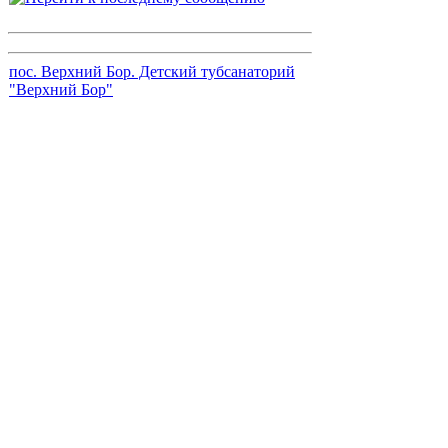
пос. Верхний Бор. Детский тубсанаторий
"Верхний Бор"
Автор:
NaviL
Просмотры: 3197 || Комментарии: 0
NaviL
20.05.2012 18:00
Начать новую тему
Страница
1
из
1
[ Тем: 7 ]
Показать темы за:
Поле сортировки