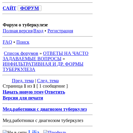
САЙТ
ФОРУМ
Форум о туберкулезе
Полная версия
Вход
•
Регистрация
FAQ
•
Поиск
Список форумов
»
ОТВЕТЫ НА ЧАСТО
ЗАДАВАЕМЫЕ ВОПРОСЫ
»
ИНФИЛЬТРАТИВНАЯ И ДР. ФОРМЫ
ТУБЕРКУЛЕЗА
Пред. тема
|
След. тема
Страница
1
из
1
[ 1 сообщение ]
Начать новую тему
Ответить
Версия для печати
Мед.работники с диагнозом туберкулез
Мед.работники с диагнозом туберкулез
Lilia
-