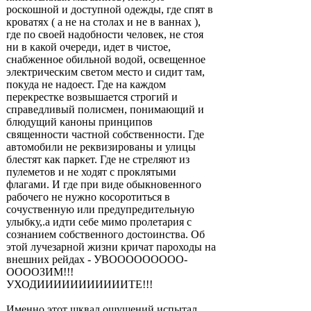
роскошной и доступной одежды, где спят в
кроватях ( а не на столах и не в ваннах ),
где по своей надобности человек, не стоя
ни в какой очереди, идет в чистое,
снабженное обильной водой, освещенное
электрическим светом место и сидит там,
покуда не надоест. Где на каждом
перекрестке возвышается строгий и
справедливый полисмен, понимающий и
блюдущий каноны принципов
священности частной собственности. Где
автомобили не реквизированы и улицы
блестят как паркет. Где не стреляют из
пулеметов и не ходят с проклятыми
флагами. И где при виде обыкновенного
рабочего не нужно косоротиться в
сочуственную или предупредительную
улыбку,.а идти себе мимо пролетария с
сознанием собственного достоинства. Об
этой лучезарной жизни кричат пароходы на
внешних рейдах - УВООООООООО-
ООООЗИМ!!!
УХОДИИИИИИИИИИИТЕ!!!
Именно этот шквал ощущений испытал