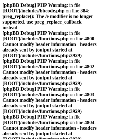
[phpBB Debug] PHP Warning
: in file
[ROOT]/includes/bbcode.php
on line
384
:
preg_replace(): The /e modifier is no longer
supported, use preg_replace_callback
instead
[phpBB Debug] PHP Warning
: in file
[ROOT]/includes/functions.php
on line
4800
:
Cannot modify header information - headers
already sent by (output started at
[ROOT]/includes/functions.php:3929)
[phpBB Debug] PHP Warning
: in file
[ROOT]/includes/functions.php
on line
4802
:
Cannot modify header information - headers
already sent by (output started at
[ROOT]/includes/functions.php:3929)
[phpBB Debug] PHP Warning
: in file
[ROOT]/includes/functions.php
on line
4803
:
Cannot modify header information - headers
already sent by (output started at
[ROOT]/includes/functions.php:3929)
[phpBB Debug] PHP Warning
: in file
[ROOT]/includes/functions.php
on line
4804
:
Cannot modify header information - headers
already sent by (output started at