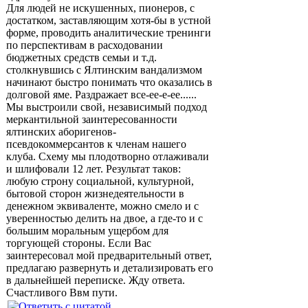
Для людей не искушенных, пионеров, с
достатком, заставляющим хотя-бы в устной
форме, проводить аналитические тренинги
по перспективам в расходовании
бюджетных средств семьи и т.д.
столкнувшись с Ялтинским вандализмом
начинают быстро понимать что оказались в
долговой яме. Раздражает все-ее-е-ее......
Мы выстроили свой, независимый подход
меркантильной заинтересованности
ялтинских аборигенов-
псевдокоммерсантов к членам нашего
клуба. Схему мы плодотворно отлаживали
и шлифовали 12 лет. Результат таков:
любую строну социальной, культурной,
бытовой сторон жизнедеятельности в
денежном эквиваленте, можно смело и с
уверенностью делить на двое, а где-то и с
большим моральным ущербом для
торгующей стороны. Если Вас
заинтересовал мой предварительный ответ,
предлагаю развернуть и детализировать его
в дальнейшей переписке. Жду ответа.
Счастливого Ввм пути.