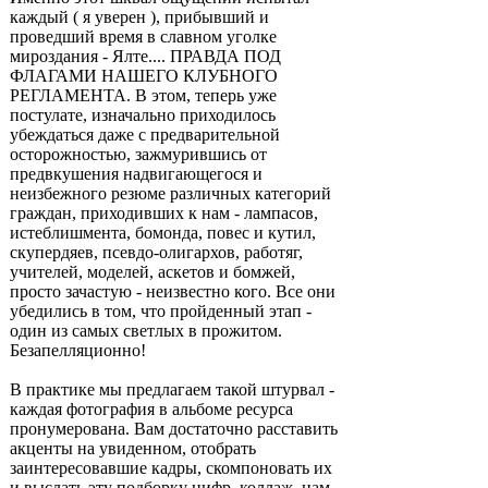
каждый ( я уверен ), прибывший и
проведший время в славном уголке
мироздания - Ялте.... ПРАВДА ПОД
ФЛАГАМИ НАШЕГО КЛУБНОГО
РЕГЛАМЕНТА. В этом, теперь уже
постулате, изначально приходилось
убеждаться даже с предварительной
осторожностью, зажмурившись от
предвкушения надвигающегося и
неизбежного резюме различных категорий
граждан, приходивших к нам - лампасов,
истеблишмента, бомонда, повес и кутил,
скупердяев, псевдо-олигархов, работяг,
учителей, моделей, аскетов и бомжей,
просто зачастую - неизвестно кого. Все они
убедились в том, что пройденный этап -
один из самых светлых в прожитом.
Безапелляционно!
В практике мы предлагаем такой штурвал -
каждая фотография в альбоме ресурса
пронумерована. Вам достаточно расставить
акценты на увиденном, отобрать
заинтересовавшие кадры, скомпоновать их
и выслать эту подборку цифр, коллаж, нам.