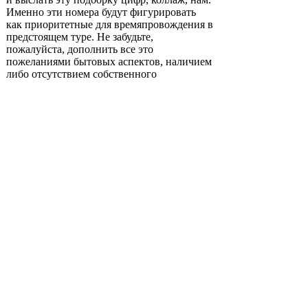
Именно эти номера будут фигурировать
как приоритетные для времяпровождения в
предстоящем туре. Не забудьте,
пожалуйста, дополнить все это
пожеланиями бытовых аспектов, наличием
либо отсутствием собственного
транспортного средства. Уже исходя из
этих данных мы сможем предложить ВАМ
несколько перспективных сценариев
реабилитационного курса, в.которых
времяпровождение будет четко
соответствовать Вашим интересам,в
гармоничном сочетании с клубными ноу-
хау для начинающих.
Одно несомненно, пройдя весь
калейдоскоп, готовя себя к новым
приключениям, в составе нашего клуба,
общаясь со своими друзьями и т.д. на
предмет состоятельности прошедших
каникул, подавляющее большинство
заявляют во всеуслышание, что ни один
коллега по равнозначному социальному
цеху не смог бы испытать даже похожих