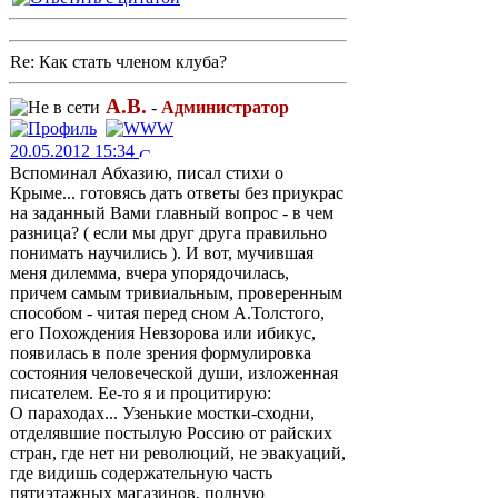
Re: Как стать членом клуба?
А.В.
-
Администратор
20.05.2012 15:34
Вспоминал Абхазию, писал стихи о
Крыме... готовясь дать ответы без приукрас
на заданный Вами главный вопрос - в чем
разница? ( если мы друг друга правильно
понимать научились ). И вот, мучившая
меня дилемма, вчера упорядочилась,
причем самым тривиальным, проверенным
способом - читая перед сном А.Толстого,
его Похождения Невзорова или ибикус,
появилась в поле зрения формулировка
состояния человеческой души, изложенная
писателем. Ее-то я и процитирую:
О параходах... Узенькие мостки-сходни,
отделявшие постылую Россию от райских
стран, где нет ни революций, не эвакуаций,
где видишь содержательную часть
пятиэтажных магазинов, полную