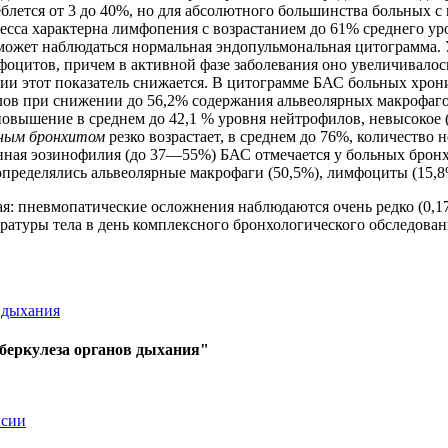
блется от 3 до 40%, но для абсолютного большинства больных с
есса характерна лимфопения с возрастанием до 61% среднего уро
может наблюдаться нормальная эндопульмональная цитограмма. 
оцитов, причем в активной фазе заболевания оно увеличивалос
ии этот показатель снижается. В цитограмме БАС больных хрон
илов при снижении до 56,2% содержания альвеолярных макрофаг
овышение в среднем до 42,1 % уровня нейтрофилов, невысокое 
ным
бронхитом
резко возрастает, в среднем до 76%, количество
нная эозинофилия (до 37—55%) БАС отмечается у больных брон
пределялись альвеолярные макрофаги (50,5%), лимфоциты (15,8
я: пневмопатические осложнения наблюдаются очень редко (0,1
ратуры тела в день комплексного бронхологического обследова
 дыхания
уберкулеза органов дыхания"
псии