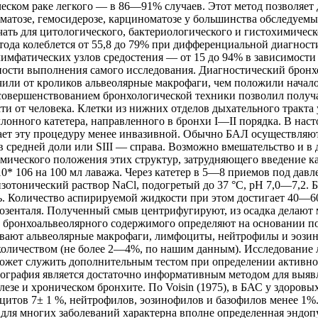
еском раке легкого — в 86—91% случаев. Этот метод позволяет
оматозе, гемосидерозе, карциноматозе у большинства обследуем
ать для цитологического, бактериологического и гистохимичес
етода колеблется от 55,8 до 79% при дифференциальной диагно
имфатических узлов средостения — от 15 до 94% в зависимости
тности выполнения самого исследования. Диагностический бронх
учили от кроликов альвеолярные макрофаги, чем положили начал
усовершенствованием бронхологической техники позволил получ
и от человека. Клетки из нижних отделов дыхательного тракта
лонного катетера, направленного в бронхи I—II порядка. В нас
ает эту процедуру менее инвазивной. Обычно БАЛ осуществляю
 средней доли или SIII — справа. Возможно вмешательство и в 
атомического положения этих структур, затрудняющего введение 
0* 106 на 100 мл лаважа. Через катетер в 5—8 приемов под дав
зотонический раствор NaCl, подогретый до 37 °С, pH 7,0—7,2.
. Количество аспирируемой жидкости при этом достигает 40—6
озенталя. Полученный смыв центрифугируют, из осадка делают 
бронхоальвеолярного содержимого определяют на основании под
вают альвеолярные макрофаги, лимфоциты, нейтрофилы и эозин
 количеством (не более 2—4%, по нашим данным). Исследование
может служить дополнительным тестом при определении активно
тография является достаточно информативным методом для выяв
езе и хроническом бронхите. По Voisin (1975), в БАС у здоровы
цитов 7± 1 %, нейтрофилов, эозинофилов и базофилов менее 1%
 для многих заболеваний характерна вполне определенная эндо