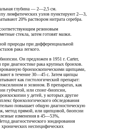
альная глубина — 2—2,5 см.
ппу лимфатических узлов пунктируют 2—3,
батывают 20% раствором нитрата серебра.
с соответствующим резиновым
тные стекла, затем готовят мазки.
сной природы при дифференциальной
стазов рака легкого.
иопсии. Он предложен в 1951 г. Carter,
ии при диагностике рака крупных бронхов.
ксированную бронхоскопическими щипцами,
ивают в течение 30—45 с. Затем щипцы
батывают как гистологический препарат:
токсилином и эозином. В препаратах, как
ии губчатой, или спонг-биопсии,
ронхоскопии у детей, у которых другие
мплекс бронхологического обследования
ительно повышает общую диагностическую
ак, метод прямой, или щипцовой, биопсии
улезные изменения в 45—53%,
етод диагностического зондирования
ри хронических неспецифических