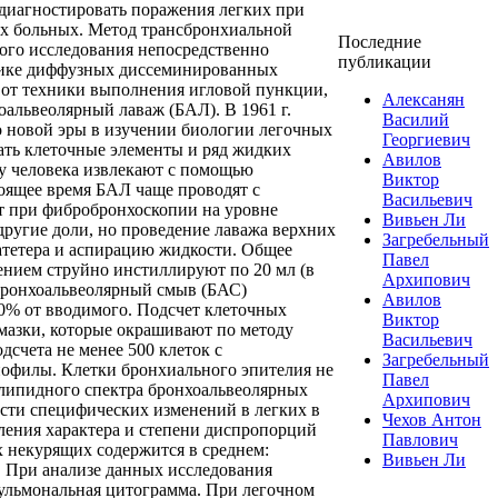
 диагностировать поражения легких при
ых больных. Метод трансбронхиальной
Последние
кого исследования непосредственно
публикации
стике диффузных диссеминированных
 от техники выполнения игловой пункции,
Алексанян
оальвеолярный лаваж (БАЛ). В 1961 г.
Василий
о новой эры в изучении биологии легочных
Георгиевич
ать клеточные элементы и ряд жидких
Авилов
 у человека извлекают с помощью
Виктор
тоящее время БАЛ чаще проводят с
Васильевич
т при фибробронхоскопии на уровне
Вивьен Ли
другие доли, но проведение лаважа верхних
Загребельный
катетера и аспирацию жидкости. Общее
Павел
лением струйно инстиллируют по 20 мл (в
Архипович
 Бронхоальвеолярный смыв (БАС)
Авилов
0% от вводимого. Подсчет клеточных
Виктор
мазки, которые окрашивают по методу
Васильевич
счета не менее 500 клеток с
Загребельный
офилы. Клетки бронхиального эпителия не
Павел
 липидного спектра бронхоальвеолярных
Архипович
сти специфических изменений в легких в
Чехов Антон
ления характера и степени диспропорций
Павлович
х некурящих содержится в среднем:
Вивьен Ли
. При анализе данных исследования
пульмональная цитограмма. При легочном