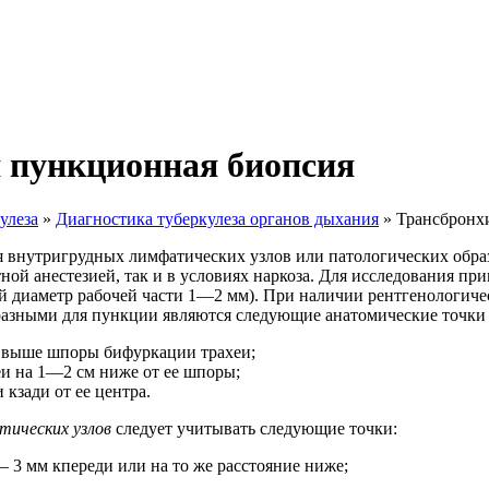
 пункционная биопсия
улеза
»
Диагностика туберкулеза органов дыхания
»
Трансбронх
 внутригрудных лимфатических узлов или патологических образ
ной анестезией, так и в условиях наркоза. Для исследования п
 диаметр рабочей части 1—2 мм). При наличии рентгенологиче
разными для пункции являются следующие анатомические точки 
м выше шпоры бифуркации трахеи;
еи на 1—2 см ниже от ее шпоры;
кзади от ее центра.
тических
узлов
следует учитывать следующие точки:
 3 мм кпереди или на то же расстояние ниже;