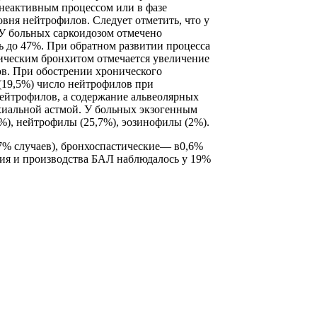
 неактивным процессом или в фазе
вня нейтрофилов. Следует отметить, что у
У больных саркоидозом отмечено
ь до 47%. При обратном развитии процесса
ическим бронхитом отмечается увеличение
ов. При обострении хронического
(19,5%) число нейтрофилов при
 нейтрофилов, а содержание альвеолярных
хиальной астмой. У больных экзогенным
%), нейтрофилы (25,7%), эозинофилы (2%).
7% случаев), бронхоспастические— в0,6%
ния и производства БАЛ наблюдалось у 19%