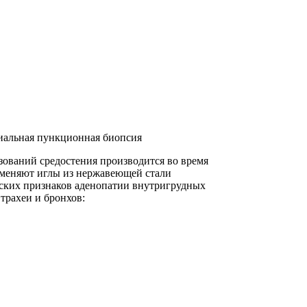
иальная пункционная биопсия
ований средостения производится во время
рименяют иглы из нержавеющей стали
ских признаков аденопатии внутригрудных
трахеи и бронхов: