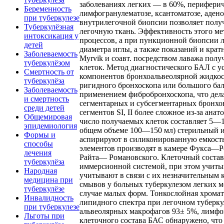
заболеваниях легких — в 60%, периферич
Беременность
лимфогранулематозе, ксантоматозе, аден
при туберкулезе
внутрилегочной биопсии позволяет получ
Туберкулёзная
легочную ткань. Эффективность этого м
интоксикация у
процессов, а при пункционной биопсии л
детей
диаметра иглы, а также показаний и кра
Заболеваемость
Myrvik и соавт. посредством лаважа пол
туберкулёзом
клеток. Метод диагностического БАЛ с 
Смертность от
компонентов бронхоальвеолярной жидкост
туберкулёза
ригидного бронхоскопа или большого бал
Заболеваемость
применением фибробронхоскопа, что дел
и смертность
сегментарных и субсегментарных бронхов
среди детей
сегментов SI, II более сложное из-за ан
Общемировая
число получаемых клеток составляет 5—1
эпидемиология
общем объеме 100—150 мл) стерильный и
Формы и
аспирируют в силиконированную емкость
способы
элементов производят в камере Фукса—Р
лечения
Райта— Романовского. Клеточный состав 
туберкулёза
иммерсионной системой, при этом учиты
Народная
учитывают в связи с их незначительным
медицина при
смывов у больных туберкулезом легких 
туберкулёзе
случае малых форм. Тонкослойная хрома
Инвалидность
липидного спектра при легочном туберкул
при туберкулезе
альвеолярных макрофагов 93± 5%, лимфо
Льготы при
клеточного состава БАС обнаружено, что