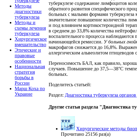
туберкулёзе
туберкулезе содержание лимфоцитов коле
Методы
обратного развития специфического проц
диагностики
больных с малыми формами туберкулеза 
туберкулеза
значительное повышение количества лимф
Методы и
и под влиянием кортикостероидной терап
схемы лечения
в среднем до 33,8% количества нейтроф
туберкулеза
воспалительного процесса наблюдаются п
Хирургическое
начинающейся ремиссии.
У
больных
гной
вмешательство
макрофагов снижается до 16,8%. Выраже
Этические и
аллергическим альвеолитом птицеводов о
правовые
особенности
Переносимость БАЛ, как правило, хороша
Национальная
случаев. Повышение до 37,5—38°С темпе
стратегия
больных.
борьбы в
России
Поделитесь статьей:
Марш Коха по
Украине
Раздел:
Диагностика туберкулеза органов
Другие статьи раздела "Диагностика т
Хирургические методы био
Прочитано 25156 раз(а)