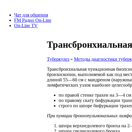
Чат для общения
FM Радио On-Line
On-Line TV
Трансбронхиальная
Туберкулез
»
Методы диагностики туберк
Трансбронхиальная пункционная биопсия
бронхоскопии, выполняемой как под мест
длиной 55—60 см с мандреном (наружный
лимфатических узлов наиболее целесооб
по правой стенке трахеи на 3—4 с
по правому скату бифуркации трах
строго по шпоре бифуркации трахеи 
При
пункции
бронхопульмональных
лимфа
шпора верхнедолевого бронха на 2—
шпора среднедолевого бронха.