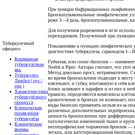
При
пункции
бифуркационных
лимфатиче
Бронхопульмональные лимфатические узл
реже 3—4 раза, бронхопульмональные, ка
Для получения разрежения в игле испол
переходником. Полученный при пункции п
Туберкулезный
Показаниями к пункции лимфатических у
официоз
диагностике туберкулеза, саркоидоза I—I
Кошмарная
Губчатая, или спонг-биопсия — наименее 
туберкулёзная
Nesbit и Piper. Авторы считают, что это
явь
Метод довольно прост, нетравматичен. 
Туберкулез-
во время бронхоскопии подводят к месту
Ликбез ( рус /
извлекают, и губку, впитавшую в себя кл
eng )
блоки заливают в парафин и из них в не
Характеристика
правило, определяются комплексы клеток
туберкулёзного
кровотечение в бронхах не возникает, по
процесса
виды биопсии применять нельзя из-за оп
Клинические
различных дополнительных эндобронхиа
проявления
ценность бронхоскопии при дифференциа
туберкулёза
патологически измененной ткани и круп
Клинические
неспецифические поражения бронхов — 
формы
легких, или катетеризационная биопсия,
туберкулёза