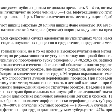
ских
узлов
глубина прокола не должна превышать 3—4 см, оптим
ы пунктируют не более чем на 0,5—1 см. Бифуркационную гру
к правило, — 1 раз. После извлечения иглы место пункции обра
ьзуют шприц емкостью 20 мл или шприц Жане емкостью 100 мл 
атологический материал (пунктат) шприцем выдувают на предме
злов средостения служат аденопатии внутригрудных узлов нея
I стадии, опухолевых процессов в средостении, определении мета
травматичный, но в то же время и высокорезультативный метод б
т метод по результативности не уступает методу щипцовой биопс
Стерильную поролоновую губку размером 0,5><0,5х0,5 см, зафи
 патологически измененной слизистой оболочки и плотно удерж
еточный субстрат бронхов, помещают в формалин, далее ее обра
обходимом количестве готовят среды. Материал окрашивают гема
, что способствует лучшей верификации процесса. При проведен
этому этот метод можно использовать в детской клинике — при б
асности повреждения нежной структуры бронхов. Введение в ко
льных и трансбронхиальных манипуляций и исследований знач
льной диагностике различных заболеваний легких и бронхов. Т
ных бронхов позволяет морфологически верифицировать туберк
в 70—90% и опухолей крупных бронхов — в 86—91% случаев. М
 эффективен при трудно диагностируемом туберкулезе в 47%, п